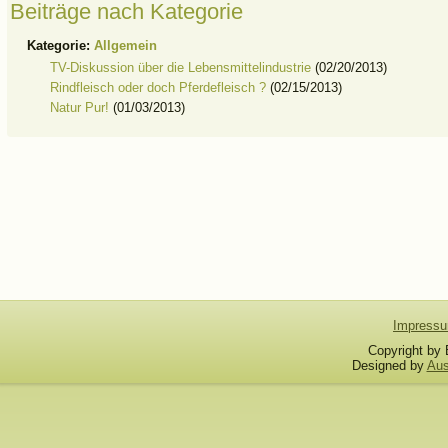
Beiträge nach Kategorie
Kategorie:
Allgemein
TV-Diskussion über die Lebensmittelindustrie
(02/20/2013)
Rindfleisch oder doch Pferdefleisch ?
(02/15/2013)
Natur Pur!
(01/03/2013)
Impress
Copyright by B
Designed by
Aus